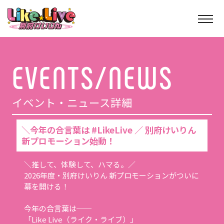
イベント・ニュース詳細
＼今年の合言葉は #LikeLive ／ 別府けいりん
新プロモーション始動！
＼推して、体験して、ハマる。／
2026年度・別府けいりん 新プロモーションがついに
幕を開ける！
今年の合言葉は──
「Like Live（ライク・ライブ）」