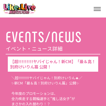
イベント・ニュース詳細
【超!!!!!!!!!ヤバイじゃん！新CM】「最＆高！
別府けいりん篇 公開！
＼超!!!!!!!!!ヤバイじゃん！別府けいりん🔥／
✨新CM「最＆高！別府けいりん篇」公開✨
今年度のプロモーションは、
全力疾走する競輪選手と“推し活女子”が
まさかの入れ替わり！？