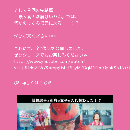
そして今回の完結篇
「最＆高！別府けいりん」では、
何かのはずみで元に戻る……！？
ぜひご覧ください👀✨
これにて、全7作品を公開しました。
ぜひシリーズでもお楽しみください🔥
https://www.youtube.com/watch?
v=i_jBH4qZsWY&amp;list=PLjyM7DqMN1p93gakSoJ8a7
詳しくはこちら